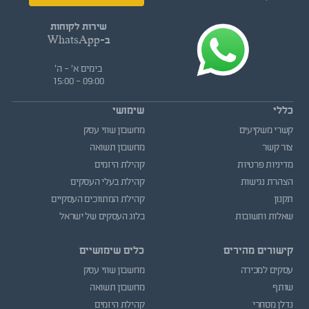
שירות לקוחות
ב-WhatsApp
בימים א' - ה'
09:00 - 15:00
כללי
שימושי
קשרי משקיעים
מחשבון שווי עסק
צור קשר
מחשבון תשואה
מדיניות פרטיות
קהילת היזמים
הצהרת נגישות
קהילת בעלי העסקים
תקנון
קהילת המתווכים העסקיים
שאלות ותשובות
בלוג העסקים של ישראל
קישורים מהירים
כלים שימושיים
עסקים למכירה
מחשבון שווי עסק
שותף
מחשבון תשואה
נדלן מסחרי
קהילת היזמים