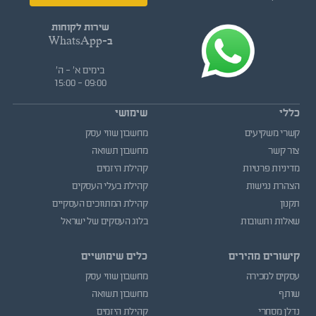
שירות לקוחות
ב-WhatsApp
בימים א' - ה'
09:00 - 15:00
כללי
שימושי
קשרי משקיעים
מחשבון שווי עסק
צור קשר
מחשבון תשואה
מדיניות פרטיות
קהילת היזמים
הצהרת נגישות
קהילת בעלי העסקים
תקנון
קהילת המתווכים העסקיים
שאלות ותשובות
בלוג העסקים של ישראל
קישורים מהירים
כלים שימושיים
עסקים למכירה
מחשבון שווי עסק
שותף
מחשבון תשואה
נדלן מסחרי
קהילת היזמים