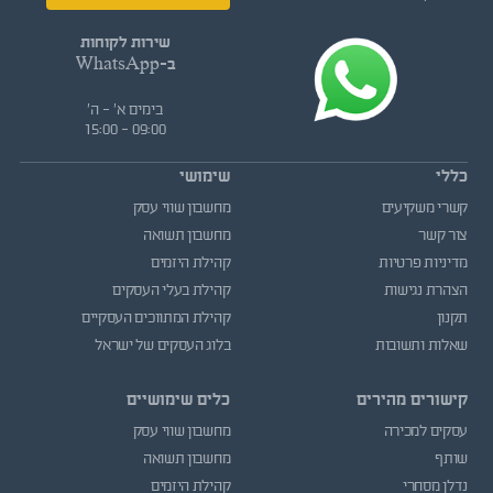
שירות לקוחות
ב-WhatsApp
בימים א' - ה'
09:00 - 15:00
כללי
שימושי
קשרי משקיעים
מחשבון שווי עסק
צור קשר
מחשבון תשואה
מדיניות פרטיות
קהילת היזמים
הצהרת נגישות
קהילת בעלי העסקים
תקנון
קהילת המתווכים העסקיים
שאלות ותשובות
בלוג העסקים של ישראל
קישורים מהירים
כלים שימושיים
עסקים למכירה
מחשבון שווי עסק
שותף
מחשבון תשואה
נדלן מסחרי
קהילת היזמים