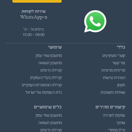
שירות לקוחות
ב-WhatsApp
בימים א' - ה'
09:00 - 15:00
כללי
שימושי
קשרי משקיעים
מחשבון שווי עסק
צור קשר
מחשבון תשואה
מדיניות פרטיות
קהילת היזמים
הצהרת נגישות
קהילת בעלי העסקים
תקנון
קהילת המתווכים העסקיים
שאלות ותשובות
בלוג העסקים של ישראל
קישורים מהירים
כלים שימושיים
עסקים למכירה
מחשבון שווי עסק
שותף
מחשבון תשואה
נדלן מסחרי
קהילת היזמים