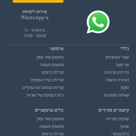
שירות לקוחות
ב-WhatsApp
בימים א' - ה'
09:00 - 15:00
כללי
שימושי
קשרי משקיעים
מחשבון שווי עסק
צור קשר
מחשבון תשואה
מדיניות פרטיות
קהילת היזמים
הצהרת נגישות
קהילת בעלי העסקים
תקנון
קהילת המתווכים העסקיים
שאלות ותשובות
בלוג העסקים של ישראל
קישורים מהירים
כלים שימושיים
עסקים למכירה
מחשבון שווי עסק
שותף
מחשבון תשואה
נדלן מסחרי
קהילת היזמים