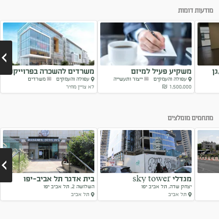
מודעות דומות
ן
משקיע פעיל למיזם
משרדים להשכרה בפרוייקט
עפולה והעמקים
ייצור ותעשייה
עפולה והעמקים
משרדים
היי-טק
1,500,000 ₪
לא צויין מחיר
Next
מתחמים מומלצים
מגדלי sky tower
בית אדגר תל אביב-יפו
יצחק שדה, תל אביב יפו
השלושה 2, תל אביב יפו
תל אביב
תל אביב
Next