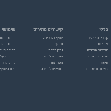
כללי
קישורים מהירים
שימושי
קשרי משקיעים
עסקים למכירה
מחשבון שוו
צור קשר
שותף
מחשבון תש
מדיניות פרטיות
נדלן מסחרי
קהילת היזמ
הצהרת נגישות
משרדים להשכרה
קהילת בעלי
תקנון
מפת אתר
קהילת המתו
שאלות ותשובות
דומיינים למכירה
בלוג העסקי