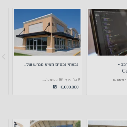
כב -
גבעתי נכסים מציע מגרש של...
מכש
Ca
י אינטרנט
כל הארץ
מגרשים /...
כל
10,000,000 ₪
לא 