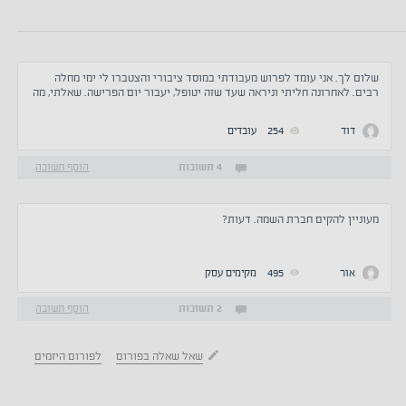
שלום לך. אני עומד לפרוש מעבודתי במוסד ציבורי והצטברו לי ימי מחלה
רבים. לאחרונה חליתי וניראה שעד שזה יטופל, יעבור יום הפרישה. שאלתי, מה
גובר על מה, פרישה או מחלה. תודה
דוד
254
עובדים
4 תשובות
הוסף תשובה
מעוניין להקים חברת השמה. דעות?
אור
495
מקימים עסק
2 תשובות
הוסף תשובה
שאל שאלה בפורום
לפורום היזמים