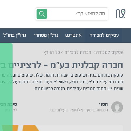
מה למצוא לך?
עסקים למכירה
אינטרנט
נדל"ן מסחרי
נדל"ן בחו"ל
עסקים למכירה
>
חברות למכירה
>
כל הארץ
חברה קבלנית בע"מ - לרציניים ב
עוסקת בתחום בניה ושיפוצים: עבודות הגמר, שלד, שיפוצים ובניה פר
מוסדות: עירית ת"א, כפר סבא, ראשל"צ ועוד. מניבה רווח מעולה, בצמ
שנים. יש חוזים סגורים עתידיים. מגובה ברישיונות
חסוי
סיבת מכי
המשתמש מעדיף להשאר בעילום שם
לא ידוע