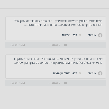
כולם מספרים שאין בזכיינות שום סיכון - ואני אומר קשקוש!! זה עסק לכל
דבר הסיכון קיים בכל צעד שעושים... אחרת למה רשתות נסגרות?
אנונימי
935
זכיינות
3 תשובות
הוסף תשובה
אני בחורה בת 23 ועדיין לא פיצחתי את השאלה של מה אני רוצה לעסוק בו.
כרגע אני בשלב של למידה התחלתית, קוראת ספרים על שוק ההון, עסקים,
העלאת העצמה אישית. אך אני מרגישה שעצם זה שאני לא סגורה מה אני רוצה
לעשות ומה אני אוהבת תוקע אותי מונע ממני להגדיר מטרות. תמיד רציתי
אנונימי
477
יזמות ועצמאים
שיהיה לי עסק משלי, כרגע אני מנתחת עסקים בעצמי בבית, להבין אם כדאיים
או לא. האם יש לכם עצה איך אפשר להבין מה התחום שלי? איך ללמוד יותר
להשתפר כיזמית, או להכיר קבוצות מעגלים דומים? איך אתם התחלתם את
3 תשובות
הוסף תשובה
המסע שלכם והגעתם לנקודה שאתם נמצאים בה היום? תודה רבה לעוזרים