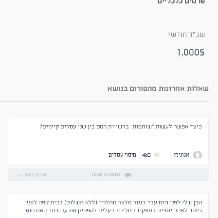
פרטים כלכליים
שכ"ד חודשי
1,000$
שאלות אחרונות מהפורום בנושא
כיצד אפשר לעשות "שותפות" ברשויות המס בין שני עסקים קיימים?
אנונימי
483
מיסוי עסקים
תשובה אחת
הוסף תשובה
הבן שלי לפני גיוס עבד בתור מלצר מתלמד (ללא תשלום) בבית קפה לפני
גיוסו. לאחר יומיים בתפקיד החליט הבעלים להפסיק את עבודתו. האם הוא