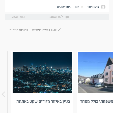
שמשתמע מכך
צ'יקו אסף
1197
מיסוי עסקים
ללא תשובה
הוסף תשובה
שאל שאלה בפורום
לפורום היזמים
משפחתי כולל מסחר
בניין באיזור מגורים שקט באתונה
למכירה