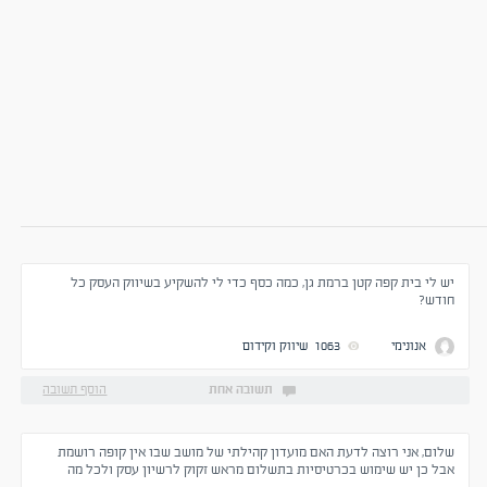
יש לי בית קפה קטן ברמת גן, כמה כסף כדי לי להשקיע בשיווק העסק כל
חודש?
אנונימי
1063
שיווק וקידום
תשובה אחת
הוסף תשובה
שלום, אני רוצה לדעת האם מועדון קהילתי של מושב שבו אין קופה רושמת
אבל כן יש שימוש בכרטיסיות בתשלום מראש זקוק לרשיון עסק ולכל מה