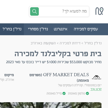
מה למצוא לך?
עסקים למכירה
אינטרנט
נדל"ן מסחרי
נדל"ן בחו"ל
נדל”ן בחו”ל
>
דירות למכירה
>
השקעות בארה"ב
בית פרטי בקליבלנד למכירה
מחיר מבוקש $53,000 שכירות $1000 יש דייר בנכס עד מאי 2023
OFF MARKET DEALS (מפרסם
מיקום
ארה"ב, קלי
מאומת)
יזם במונופולי, קהילת העסקים של
קרא עוד
טלפון מאומת
מייל מאומת