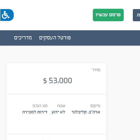
פרסם עכשיו
ה
פורטל העסקים
מדריכים
מחיר
53,000
$
מיקום
שטח
סוג הנכס
ארה"ב, קליבלנד
לא ידוע
דירות למכירה