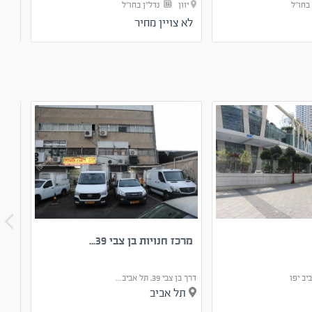
 בחו"ל
יוון
נדל"ן בחו"ל
גיא
לא צויין מחיר
00 ₪
מרכז חנויות בן צבי 39...
העב
דרך בן צבי 39, תל אביב...
העבודה 34,
תל אביב
אש