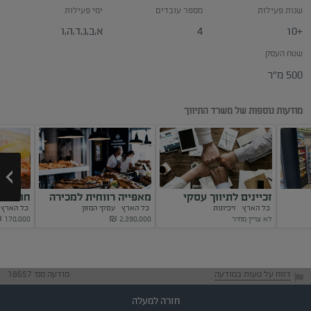
שנות פעילות
מספר עובדים
ימי פעילות
+10
4
א,ב,ג,ד,ה,ו
שטח העסק
500 מ״ר
מודעות נוספות של משרד התיווך
זכיינים לתיווך עסקי
מאפייה רווחית למכירה
חומוסיי
כל הארץ
זיכיונות
כל הארץ
עסקי המזון
כל האר
במותג המוביל
במרכז הארץ
למכירה
לא צויין מחיר
2,390,000
₪
170,000
₪
Next
דווח על טעות במודעה
מודעה מס' 18657
חזרה למעלה