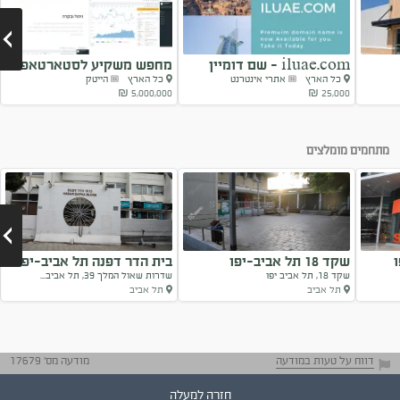
iluae.com - שם דומיין
מחפש משקיע לסטארטאפ
כל הארץ
אתרי אינטרנט
כל הארץ
הייטק
פרימיום
בשלב אחרון
5,000,000 ₪
25,000 ₪
Next
מתחמים מומלצים
שקד 18 תל אביב-יפו
בית הדר דפנה תל אביב-יפו
שקד 18, תל אביב יפו
שדרות שאול המלך 39, תל אביב...
תל אביב
תל אביב
Next
דווח על טעות במודעה
מודעה מס' 17679
חזרה למעלה