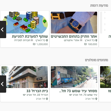
מודעות דומות
ה
אתר וותיק בתחום התכשיטים
שותף למערכת למניעת
כל הארץ
אתרי אינטרנט
כל הארץ
חברות למכירה
למכירה
הצפות מים
1,200,000 ₪
180,000 ₪
Next
מתחמים מומלצים
ו
מסחר עיר שמש 73 תל...
בית הברזל 33
עיר שמש 73, תל אביב יפו
הברזל 33, תל אביב יפו
תל אביב
תל אביב
Next