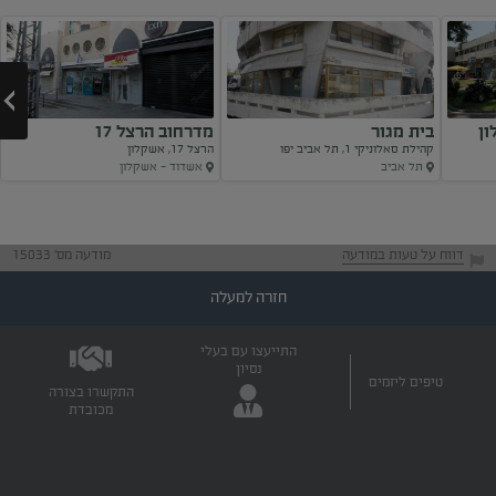
ן
בית מגור
מדרחוב הרצל 17
קהילת סאלוניקי 1, תל אביב יפו
הרצל 17, אשקלון
תל אביב
אשדוד - אשקלון
Next
דווח על טעות במודעה
מודעה מס' 15033
חזרה למעלה
התייעצו עם בעלי
נסיון
טיפים ליזמים
התקשרו בצורה
מכובדת