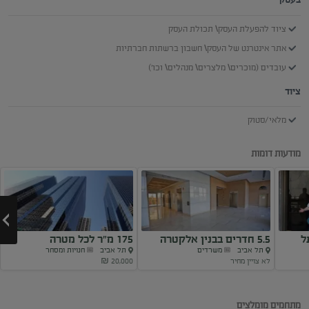
ציוד להפעלת העסק\ תכולת העסק
אתר אינטרנט של העסק\ חשבון ברשתות חברתיות
עובדים (מוכרים\ מלצרים\ מנהלים\ וכו')
ציוד
מלאי/סטוק
מודעות דומות
ל
5.5 חדרים בבנין אלקטרה
175 מ”ר לכל מטרה
תל אביב
משרדים
תל אביב
חנויות ומסחר
סיטי!
לא צויין מחיר
20,000 ₪
Next
מתחמים מומלצים