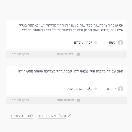
אני עובד חצי מהשנה בכל שנה בעשור האחרון מרילוקיישן באתונה בגלל
אילוצי העבודה. האם תפגע זכאותי לביטוח לאומי בגלל השהות בחו"ל?
משה
1107
עובדים
ללא תשובה
הוסף תשובה
האם עבודה מהבית של עצמאי ללא קבלת קהל מצריכה אישור מהעירייה?
יהונתן
382
מקימים עסק
תשובה אחת
הוסף תשובה
שאל שאלה בפורום
לפורום היזמים