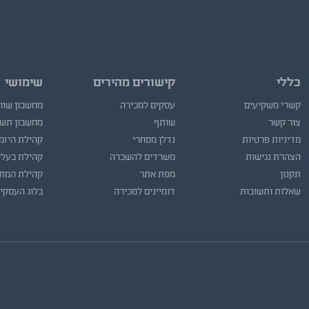
כללי
קישורים מהירים
שימושי
קשרי משקיעים
עסקים למכירה
מחשבון שוו
צור קשר
שותף
מחשבון תש
מדיניות פרטיות
נדלן מסחרי
קהילת היזמ
הצהרת נגישות
משרדים להשכרה
קהילת בעלי
תקנון
מפת אתר
קהילת המתו
שאלות ותשובות
דומיינים למכירה
בלוג העסקי