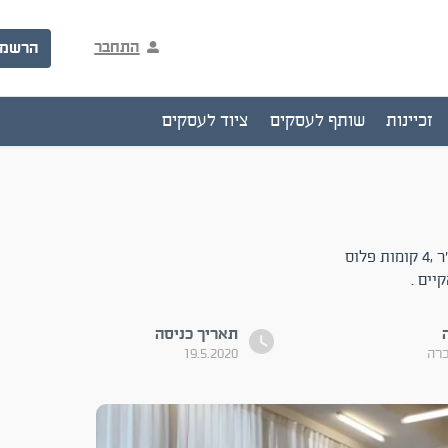
התחבר
הרשמ
זכיינות
שותף לעסקים
ציוד לעסקים
להשכרה ברחוב הירקון,סמוך לרחוב פרישמן, בניין בשלמותו, 1,560 מ"ר ,4 קומות פלוס
יים .
תאריך כניסה
כרה
19.5.2020