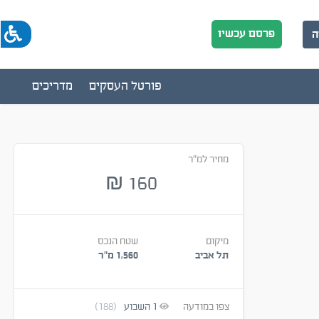
פרסם עכשיו
ה
פורטל העסקים
מדריכים
מחיר למ"ר
160
₪
מיקום
שטח הנכס
תל אביב
1,560 מ״ר
צפו במודעה
1
השבוע
(188)