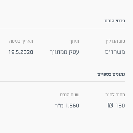
פרטי הנכס
סוג הנדל"ן
תיווך
תאריך כניסה
משרדים
עסק ממתווך
19.5.2020
נתונים כספיים
מחיר למ"ר
שטח הנכס
160 ₪
1,560 מ"ר