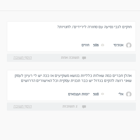
חוקים לגבי נסיעה עם סחורה לירידים/ לחנויות?
אנונימי
586
חוזים
תשובה אחת
הוסף תשובה
אהלן חברים כמה שאלות כלליות בנושא משקיעים אז ככה יש לי רעיון לעסק
שאני רוצה להקים בגדול יש כבר תכנית עסקית וכל האישורים הדרושים
להקמה של עסק עכשיו מה שחסר זה כסף ופה נכנס השאלות שלי לגבי משקיע
1.האם יש משקיעים שיבואו להשקיע בעסק להחזיר את ההשקעה ובנוסף רווח
אלי
508
יזמות ועצמאים
מסוים שמסכמים מראש ואחר נגיד 10 שנים ניפרד או שכל משקיע ירצה להיות
שותף לתמיד עם אחוזים בחברה 2.במידה וכן האם יש הערכה כללית וגסה
,לאחוז תשואה שמשקיע כזה יצפה לו
2 תשובות
הוסף תשובה