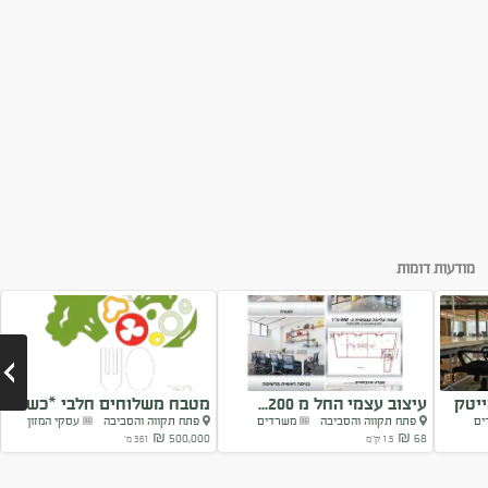
מודעות דומות
יטק
עיצוב עצמי החל מ 200...
מטבח משלוחים חלבי *כשר*
ים
פתח תקווה והסביבה
משרדים
פתח תקווה והסביבה
עסקי המזון
500,000 ₪
68 ₪
1.5 ק"מ
361 מ'
Next