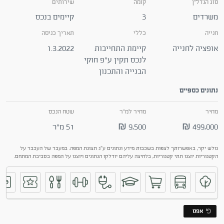
סוג הנדל"ן
קומה
שירותים
משרדים
3
קיימים בנכס
חנייה
כללי
תאריך כניסה
אופציה לחנייה
קיימת התחייבות
1.3.2022
לנכס תקין ע"פ חוקי
הבנייה והתכנון
נתונים כספיים
מחיר
מחיר למ"ר
שטח הנכס
499,000 ₪
9,500 ₪
51 מ"ר
גולש יקר, באפשרותך לצפות בשכבות מידע ונתונים ע"ג תצוגת המפה. במעבר של העכבר על
הקטגוריות יוצגו תתי קטגוריות, בלחיצה עליהם יודלקו הנתונים ויוצגו על המפה בסביבת המתחם.
אפס