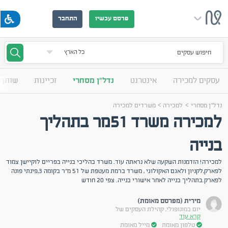
פרסם עכשיו
התחבר
חיפוש עסקים
עסקים למכירה
אינטרנט
נדל"ן מסחרי
זכיינות
שותף 
>
>
נדל"ן מסחרי
למכירה
משרדים למכירה
למכירה משרד 51מר בתהליך
בנייה
למכירה! הזדמנות השקעה שלא נראתה עוד. משרד בהליכי בנייה בפריים לוקיישן צמוד
לפארק,לקניון ולאגם האקולוגי , משרד ברמת מעטפת של 51 מ"ר בקומה 3,פינתי פונה
לפארק.בתהליך בנייה לאחר אישורי בנייה. צפי 20 חודש
מירית (מפרסם מאומת)
יזם במונופולי, קהילת העסקים של
קרא עוד
טלפון מאומת
מייל מאומת