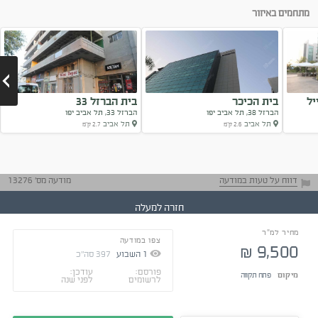
מתחמים באיזור
יל
בית הכיכר
בית הברזל 33
הברזל 38, תל אביב יפו
הברזל 33, תל אביב יפו
תל אביב
תל אביב
2.6 ק"מ
2.7 ק"מ
Next
דווח על טעות במודעה
מודעה מס' 13276
חזרה למעלה
מחיר למ"ר
צפו במודעה
בקשו דו"חות
9,500
₪
מאומתים
1
השבוע
397
סה"כ
טיפים ליזמים
תיהנו מהמפגש
פורסם:
עודכן:
מיקום
פתח תקווה
ומהעבודה
לרשומים
לפני שנה