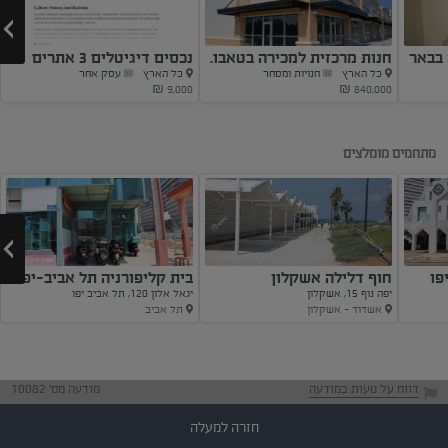
בבאר
חנות מרכזית למכירה בטאבו.
נכסים דיגיטלים 3 אתרים
כל הארץ
חנויות ומסחר
כל הארץ
עסק אחר
שונים
9,000 ₪
840,000 ₪
Next
מתחמים מומלצים
פו
חוף דלילה אשקלון
בית קליפורניה תל אביב-יפו
יפה נוף 15, אשקלון
יגאל אלון 120, תל אביב יפו
אשדוד - אשקלון
תל אביב
Next
דווח על טעות במודעה
מודעה מס' 10082
חזרה למעלה