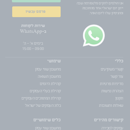
אנו חולמים להקים פלטפורמה שבה
ייתן יזם ישראלי אחד מהחוכמה
פרסם עכשיו
ומהניסיון שלו ליזם האחר.
שירות לקוחות
ב-WhatsApp
בימים א' - ה'
09:00 - 15:00
כללי
שימושי
קשרי משקיעים
מחשבון שווי עסק
צור קשר
מחשבון תשואה
מדיניות פרטיות
קהילת היזמים
הצהרת נגישות
קהילת בעלי העסקים
תקנון
קהילת המתווכים העסקיים
שאלות ותשובות
בלוג העסקים של ישראל
קישורים מהירים
כלים שימושיים
עסקים למכירה
מחשבון שווי עסק