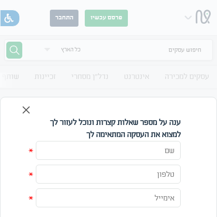
פרסם עכשיו
התחבר
חיפוש עסקים
עסקים למכירה
אינטרנט
נדל"ן מסחרי
זכיינות
שותף 
ציוד למספרות ציוד לעסקים
ציוד למספרות מיד שנייה
ענה על מספר שאלות קצרות ונוכל לעזור לך
למצוא את העסקה המתאימה לך
קטגוריה
אזור
*
מחיר
*
עד
*
חפש
אפס חיפוש