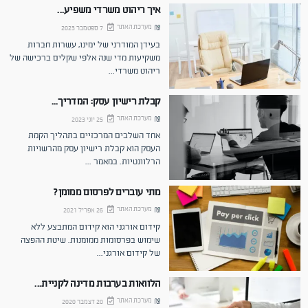
איך ריהוט משרדי משפיע...
מערכת האתר
7 ספטמבר 2023
בעידן המודרני של ימינו, עשרות חברות
משקיעות מדי שנה אלפי שקלים ברכישה של
ריהוט משרדי
...
קבלת רישיון עסק: המדריך...
מערכת האתר
25 יוני 2023
אחד השלבים המרכזיים בתהליך הקמת
העסק הוא קבלת רישיון עסק מהרשויות
הרלוונטיות. במאמר
...
מתי עוברים לפרסום ממומן?
מערכת האתר
26 אפריל 2021
קידום אורגני הוא קידום המתבצע ללא
שימוש בפרסומות ממומנות. שיטת ההפצה
של קידום אורגני
...
הלוואות בערבות מדינה לקניית...
מערכת האתר
20 דצמבר 2020