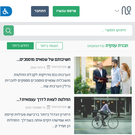
פרסם עכשיו
התחבר
חיפוש חופשי ...
תכנית עסקית
החדש ביותר
הנצפה ביותר
(כל הכתבות)
חשיבותם של שמאים מוסמכים...
מערכת האתר
5 ינואר 2024
הערכות נכס מדויקות לקבלת החלטות
מושכלות שמאים מוסמכים מספקים לחברות
נדל"ן הערכות שוו
...
החלטת לצאת לדרך עצמאית?...
מערכת האתר
10 ספטמבר 2023
היתרון הגדול ביותר ברכישת פעילות קיימת
הוא שמישהו הקים אותה בשבילך. התחלות
הן תמיד ק
...