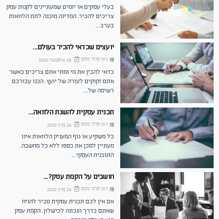
בעלי עסקים או יזמים שמעוניינים לקנות עסק
צריכים להכיר, המדינה מוכנה לתת הלוואות
בערב
...
יועצים שכדאי להכיר בעולם...
ז'אן קלוד מקס
28 אוקטובר 2020
כדאי להבין את מי ומתי אתם צריכים כאשר
אתם זקוקים לעזרה של יועץ. הכנו עבורכם
רשימה של
...
תכנית עסקית להשגת הלוואה...
ז'אן קלוד מקס
24 מרץ 2020
כל משקיע או גוף המעניק הלוואות אינו
מעוניין לסכן את כספו ללא כל מחשבה.
התוכנית העסקי
...
חושבים על הקמת עסק?...
ז'אן קלוד מקס
24 מרץ 2020
אם אין לכם תכנית עסקית סביר להניח
שאתם בדרך הנכונה לכישלון. הקמת עסק