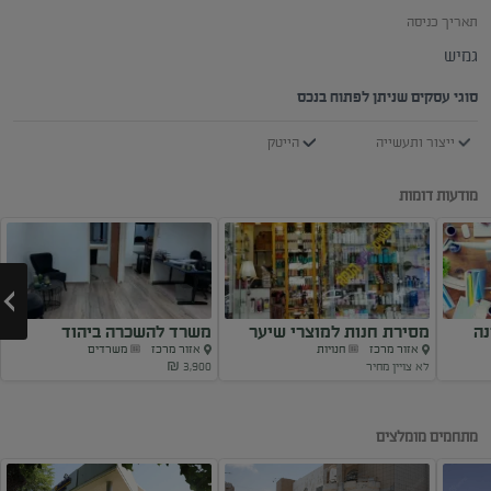
תאריך כניסה
גמיש
סוגי עסקים שניתן לפתוח בנכס
ייצור ותעשייה
הייטק
מודעות דומות
נה
מסירת חנות למוצרי שיער
משרד להשכרה ביהוד
אזור מרכז
חנויות
אזור מרכז
משרדים
וקוסמטיקה
לא צויין מחיר
3,900 ₪
Next
מתחמים מומלצים