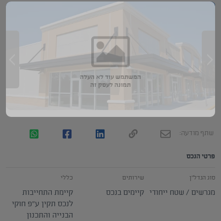
המשתמש עוד לא העלה
תמונה לעסק זה
שתף מודעה:
פרטי הנכס
סוג הנדל"ן
שירותים
כללי
מגרשים / שטח ייחודי
קיימים בנכס
קיימת התחייבות
לנכס תקין ע"פ חוקי
הבנייה והתכנון