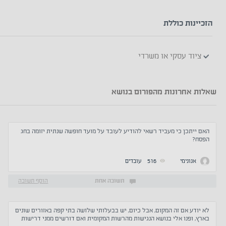
הזכיינות כוללת
ציוד עסקי או משרדי
שאלות אחרונות מהפורום בנושא
האם ייתכן כי מעביד רשאי להודיע לעובד על מועד חופשה שנתית יזומה בחג
הפסח?
אנונימי
516
עובדים
תשובה אחת
הוסף תשובה
לא יודע אם זה המקום, אבל כיום, יש בבעלותי שלושה בתי קפה באזורים שונים
בארץ, ופנו אלי בנושא הנגישות מהרשות המקומית ואם דורשים ממני דרישות