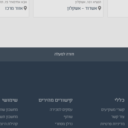
הנשיא 101, אשקלון
אבא אחימאיר 15, תל אביב יפו
אשדוד - אשקלון
אזור מרכז
חזרה למעלה
כללי
קישורים מהירים
שימושי
קשרי משקיעים
עסקים למכירה
מחשבון שוו
צור קשר
שותף
מחשבון תש
מדיניות פרטיות
נדלן מסחרי
קהילת היזמ