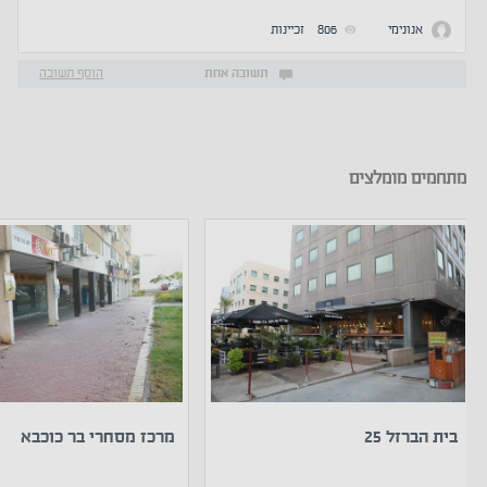
שלא דרשו ממני בעסק הראשון, בטענה כי הם מגדירים אותי כרשת - אציין כי
כל הסניפים ברשותי ואין לי זכיינים... האם הדרישה מוצדקת?
אנונימי
806
זכיינות
תשובה אחת
הוסף תשובה
מתחמים מומלצים
בית הברזל 25
מרכז מסחרי בר כוכבא