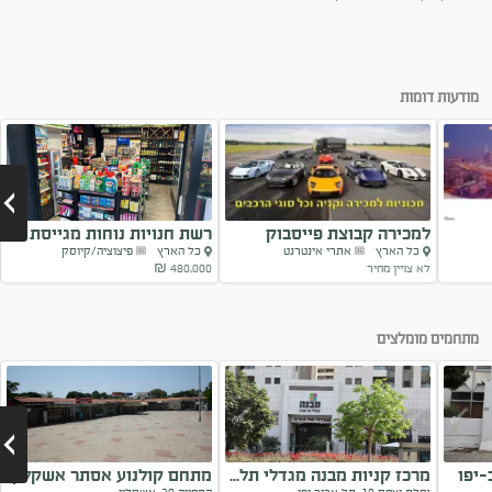
מודעות דומות
למכירה קבוצת פייסבוק
רשת חנויות נוחות מגייסת
כל הארץ
אתרי אינטרנט
כל הארץ
פיצוציה/קיוסק
פעילה לפרסו
זכיינים
לא צויין מחיר
480,000 ₪
Next
מתחמים מומלצים
-יפו
מרכז קניות מבנה מגדלי תל...
מתחם קולנוע אסתר אשקלון