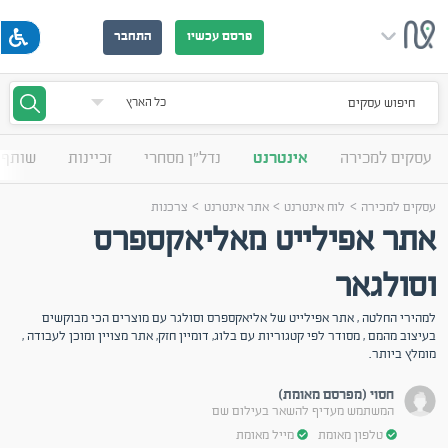
פרסם עכשיו
התחבר
חיפוש עסקים
עסקים למכירה
אינטרנט
נדל"ן מסחרי
זכיינות
שותף 
>
>
>
עסקים למכירה
לוח אינטרנט
אתר אינטרנט
צרכנות
אתר אפילייט מאליאקספרס
וסולגאר
למהירי החלטה , אתר אפילייט של אליאקספרס וסולגר עם מוצרים הכי מבוקשים
בעיצוב מהמם , מסודר לפי קטגוריות עם בלוג, דומיין חזק, אתר מצויין ומוכן לעבודה ,
מומלץ ביותר.
חסוי (מפרסם מאומת)
המשתמש מעדיף להשאר בעילום שם
טלפון מאומת
מייל מאומת