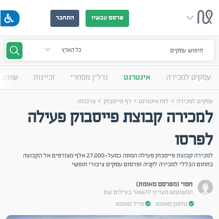
פרסם עכשיו
התחבר
חיפוש עסקים
עסקים למכירה
אינטרנט
נדל"ן מסחרי
זכיינות
שותף 
>
>
>
עסקים למכירה
לוח אינטרנט
דף פייסבוק
צרכנות
למכירה קבוצת פייסבוק פעילה
לפרסו
למכירה קבוצת פייסבוק פעילה המונה כמעל-27,000 אלף מצורפים אל הקבוצה
בתחום הכללי למכירה לקניה ופרסום עסקים ציבורי חופשי
חסוי (מפרסם מאומת)
המשתמש מעדיף להשאר בעילום שם
טלפון מאומת
מייל מאומת