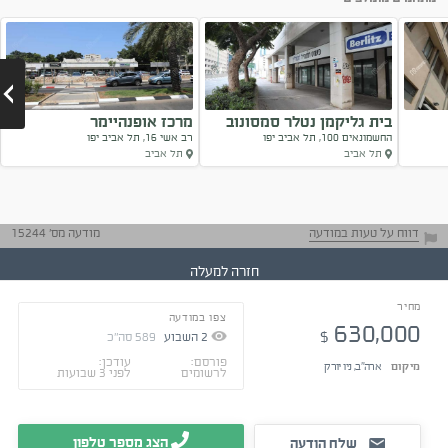
בית גליקמן נטלר סמסונוב
מרכז אופנהיימר
החשמונאים 100, תל אביב יפו
רב אשי 16, תל אביב יפו
תל אביב
תל אביב
Next
דווח על טעות במודעה
מודעה מס' 15244
חזרה למעלה
מחיר
צפו במודעה
בקשו דו"חות
630,000
$
מאומתים
2
השבוע
589
סה"כ
טיפים ליזמים
תיהנו מהמפגש
פורסם:
עודכן:
מיקום
ארה"ב, ניו יורק
לרשומים
לפני 3 שבועות
ומהעבודה
הצג מספר טלפון
שלח הודעה