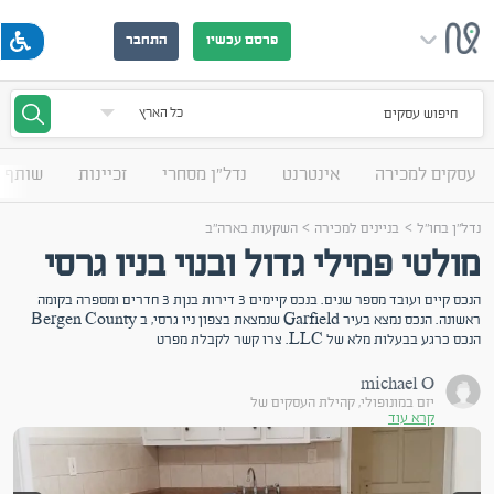
פרסם עכשיו
התחבר
חיפוש עסקים
עסקים למכירה
אינטרנט
נדל"ן מסחרי
זכיינות
שותף 
>
>
נדל”ן בחו”ל
בניינים למכירה
השקעות בארה"ב
מולטי פמילי גדול ובנוי בניו גרסי
הנכס קיים ועובד מספר שנים. בנכס קיימים 3 דירות בנןת 3 חדרים ומספרה בקומה
ראשונה. הנכס נמצא בעיר Garfield שנמצאת בצפון ניו גרסי, ב Bergen County
הנכס כרגע בבעלות מלא של LLC. צרו קשר לקבלת מפרט
michael O
יזם במונופולי, קהילת העסקים של
קרא עוד