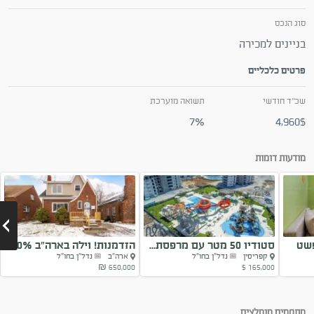
סוג הנכס
בניינים למכירה
פרטים כלכליים
שכ"ד חודשי
תשואה מוערכת
7%
4,960$
מודעות דומות
פשט
סטודיו 50 מטר עם מרפסת...
הזדמנות! וילה בארה”ב 10%
קפריסין
נדל"ן בחו"ל
ארה"ב
נדל"ן בחו"ל
תשואה!!
650,000 ₪
165,000 $
Next
מתחמים מומלצים