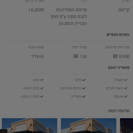
חנייה
כללי
תאריך כניסה
קיימת
קיימת התחייבות
1.6.2020
לנכס תקין ע"פ חוקי
הבנייה והתכנון
נתונים כספיים
שכירות חודשית
מחיר למ"ר
שטח הנכס
8,500 ₪
132 ₪
63 מ"ר
מאפייני הנכס
חשמל
מים
מזגן
גישה לנכים
כניסה מהרחוב
חלון ראווה
אזעקה
מעלית
תקרה גבוהה
מודעות דומות