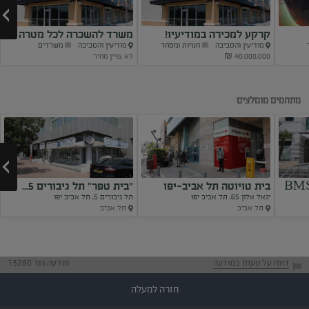
קרקע למכירה במודיעיו!
משרד להשכרה לכל מטרה
מודיעין והסביבה
חנויות ומסחר
מודיעין והסביבה
משרדים
בכפר...
40,000,000 ₪
לא צויין מחיר
Next
מתחמים מומלצים
בית טויוטה תל אביב-יפו
"בית טפר" תל גיבורים 5...
יגאל אלון 65, תל אביב יפו
תל גיבורים 5, תל אביב יפו
תל אביב
תל אביב
Next
דווח על טעות במודעה
מודעה מס' 13280
חזרה למעלה