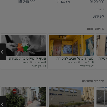
20,000
א,ב,ג,ד,ה,ו
240,000 ₪
₪
רישיון
לא ידוע
מודעות דומות
ניקה
משרד בתל אביב למכירה
סניף קופיקס בר למכירה
תל אביב
משרדים
תל אביב
זיכיונות
לא צויין מחיר
לא צויין מחיר
Next
מתחמים מומלצים