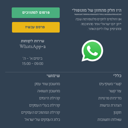
היו חלק
מהחזון של מונופולי
פרסום למתווכים
אנו חולמים להקים פלטפורמה שבה
ייתן יזם ישראלי אחד מהחוכמה
פרסם עכשיו
ומהניסיון שלו ליזם האחר.
שירות לקוחות
ב-WhatsApp
בימים א' - ה'
09:00 - 15:00
כללי
שימושי
קשרי משקיעים
מחשבון שווי עסק
צור קשר
מחשבון תשואה
מדיניות פרטיות
קהילת היזמים
הצהרת נגישות
קהילת בעלי העסקים
תקנון
קהילת המתווכים העסקיים
שאלות ותשובות
בלוג העסקים של ישראל