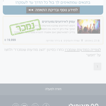
עסק לאירועים/מועדונים
נמכר
רובוט לאירועים שהובא מארצות הברית הרובוט מצלם ועל
המסך שלו ניתן לראות את התמונה הוא שולח את התמונה
בלייב לסמארטפון ואם אופציה להוציא מגנטים/גלויות. מלבד
זאת הרובוט מביא חווית ריקודים לרחבה .
19,999
₪
23 באוגוסט
עפולה והעמקים
בידור ומוזיקה
לצפייה במודעות שנמכרו
בחרו בסינון "הצג מודעות שנמכרו" ולחצו
על "חפש"
1
חזרה למעלה