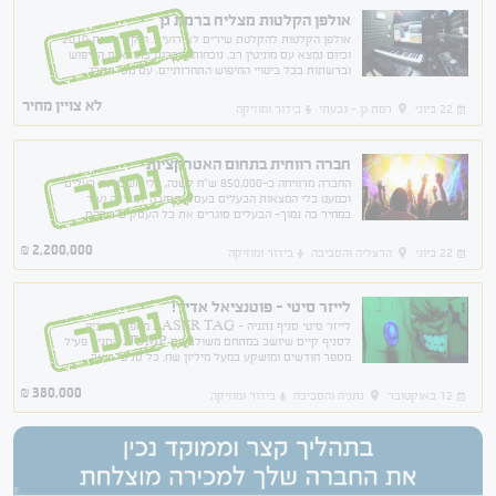
אולפן הקלטות מצליח ברמת גן
נמכר
אולפן הקלטות להקלטת שירים לאירועים. הוקם בשנת 2010
וכיום נמצא עם מוניטין רב, נוכחות מירבית בתוצאות החיפוש
וברשתות בכל ביטויי החיפוש התחרותיים, עם מס' אתרי
תדמית ופלטפורמות. מגוון לקוחות מכל הארץ!
לא צויין מחיר
22 ביוני
רמת גן - גבעתי
בידור ומוזיקה
חברה רווחית בתחום האטרקציות
נמכר
החברה מרוויחה כ-850,000 ש"ח לשנה, בלי משכורות בעלים
וכמעט בלי המצאות הבעלים בעסק. הסיבה למכירה ועוד
במחיר כה נמוך- הבעלים סוגרים את כל העסקים שלהם
שפתוחים בשבת, דבר שלא יכול לקרות בסניף הספציפי הזה.
2,200,000
₪
22 ביוני
הרצליה והסביבה
בידור ומוזיקה
לייזר סיטי - פוטנציאל אדיר!
נמכר
לייזר סיטי סניף נתניה - LASER TAG מחפשים זכיין
לסניף קיים שיושב במתחם משולב עם IJUMP הסניף פעיל
מספר חודשים ומושקע במעל מיליון שח. כל סניפי שאר
הרשת מרוויחים לפחות 50,000 ש"ח בחודש
380,000
₪
12 באוקטובר
נתניה והסביבה
בידור ומוזיקה