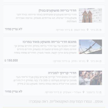
חדרי בריחה מושקעים בגולן
חדרי בריחה מושקעים ומוצלחים באזור תיירותי. כולל לובי
מושקע,חדר ישיבות, תא שירותים, מטבחון. ארנונה ושכירות
משתלמת
לא צויין מחיר
25 ביוני
אזור הצפון
בידור ומוזיקה
מתכם חדרי בריחה מושקע מאוד במרכז
למכירה מתכם של שני חדרי בריחה בחולון. חדרים שונים אך
זההים בתמה לכן מהווים המשכיות במשחק. חדרים גדולים
ומשחק בהם ארוך וקשה, ומאוד מעניין. החדרים נפתחו בסתיו
2017. בקורות גבועות. פוטנציאל גבוה.
150,000
₪
04 ביוני
בת ים - חולון
בידור ומוזיקה
חדרי קריוקי למכירה
למכירה מתחם חדרי קריוקי פרטיים עסק פעיל וריווחי בעל
מוניטין וביקורות מעולות! כ-300 מ"ר בנוי, מחולק ל-7 חדרים,
מעוצב אדריכלית ברמה גבוהה ביותר. מושקע בכ-2 מיליון
ש"ח! אקוסטיקה מושלמת, ציוד תאורה והגברה
לא צויין מחיר
12 בדצמבר
אשדוד - אשקלון
בידור ומוזיקה
אופס... נגמרו המודעות האקטואליות. ראה שנמכרו: