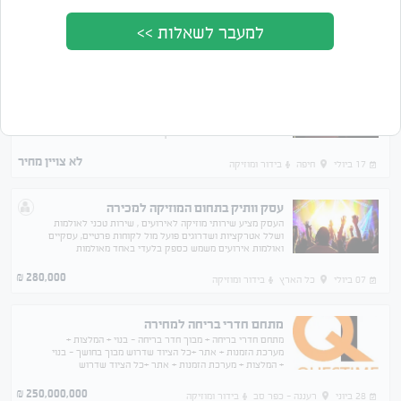
למעבר לשאלות >>
מציג 10 מתוך 10 תוצאות
סדר לפי
מחיר
תאריך
מתחם של 2 חדרי בריחה בחיפה
2 חדרי בריחה מהמובילים בצפון לפי דירוגי הפורטלים
(לינקים ישלחו במידת הצורך), עסק פעיל ורווחי, הוצאות
חודשיות נמוכות. פרטים בטלפון
לא צויין מחיר
17 ביולי
חיפה
בידור ומוזיקה
עסק וותיק בתחום המוזיקה למכירה
העסק מציע שירותי מוזיקה לאירועים , שירות טכני לאולמות
ושלל אטרקציות ושדרוגים פועל מול לקוחות פרטיים, עסקיים
ואולמות אירועים משמש כספק בלעדי באחד מאולמות
האירועים היוקרתיים במרכז הארץ עם צבר הזמנות
280,000
₪
07 ביולי
כל הארץ
בידור ומוזיקה
מתחם חדרי בריחה למחירה
מתחם חדרי בריחה + מבוך חדר בריחה - בנוי + המלצות +
מערכת הזמנות + אתר +כל הציוד שדרוש מבוך בחושך - בנוי
+ המלצות + מערכת הזמנות + אתר +כל הציוד שדרוש
250,000,000
₪
28 ביוני
רעננה - כפר סב
בידור ומוזיקה