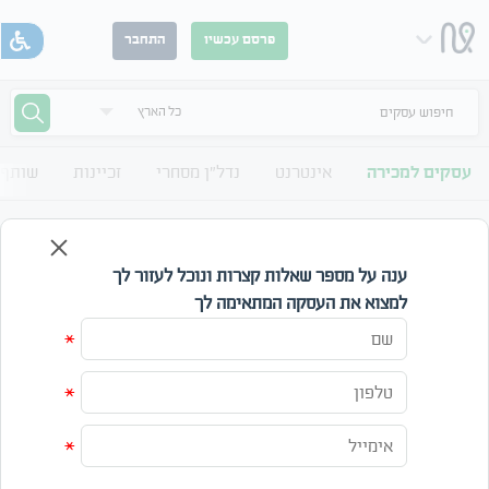
פרסם עכשיו
התחבר
חיפוש עסקים
עסקים למכירה
אינטרנט
נדל"ן מסחרי
זכיינות
שותף 
עסקים למכירה בידור ומוזיקה בכל הארץ
לוח עסקים למכירה בידור ומוזיקה כל הארץ
ענה על מספר שאלות קצרות ונוכל לעזור לך
למצוא את העסקה המתאימה לך
אזור
קטגוריה
*
מחיר
*
עד
*
חפש
אפס חיפוש