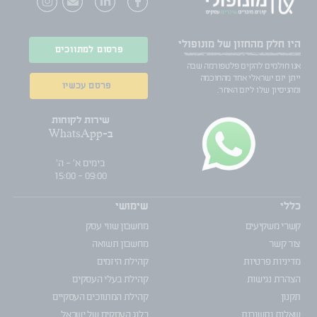
היו חלק
מהחזון של מונופולי
פרסום למתווכים
אנו חולמים להקים פלטפורמה שבה
ייתן יזם ישראלי אחד מהחוכמה
פרסם עכשיו
ומהניסיון שלו ליזם האחר.
שירות לקוחות
ב-WhatsApp
בימים א' - ה'
09:00 - 15:00
כללי
שימושי
קשרי משקיעים
מחשבון שווי עסק
צור קשר
מחשבון תשואה
מדיניות פרטיות
קהילת היזמים
הצהרת נגישות
קהילת בעלי העסקים
תקנון
קהילת המתווכים העסקיים
שאלות ותשובות
בלוג העסקים של ישראל