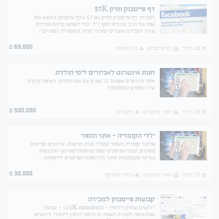
דף פייסבוק ותיק 57K
למכירה דף פייסבוק ותיק עם 57 אלף עוקבים, הנושא את
שמו של הרב עובדיה יוסף ז"ל, יכול לשמש קידום מכירות
נהדר למכירת מוצרים למגזרי הדתי והמסורתי (ספרים /
יודאיקה וכד'). נמכר לפי 1.2 ש"ח לעוקב
69,000
₪
28 ביולי
דף פייסבוק
דת ואמונה
חנות אינטרנט לאביזרים לימי הולדת
אתר וורדפרס שפועל 12 שנים עם שם מדהים. רשימה ענקית
של רשומים כ30,000!!.
500,000
₪
28 ביולי
אתר אינטרנט
אינטרנט
ילדי הקומדיה - אתר הומור
פורטל קומדיה והומור המכיל מגזין, חדשות, אירועים ופרסום
מופעים, סטנדאפיסטים וספרים הומוריסטייםץ ההכנסות
בעיקר מעסקאות תיווך בין הסטנדאפיסטים ללקוחות
30,000
₪
27 ביולי
אתר אינטרנט
בידור ומוזיקה
קבוצות פייסבוק למכירה
דרושים שיווק דיגיטלי - 12.5K members - קבוצה
שמתאימה לחברת השמה או מיתוג לעסק דיגיטלי. דרושים