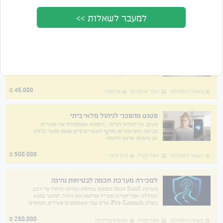
למעבר לשאלות >>
מציג 32 מתוך 278 תוצאות
סדר לפי
מחיר
תאריך
חנות בגדים אונליין ריווחית
עסק דיגיטלי רווחי בנישה מבוקשת, פועל כעסק צדדי ללא
שיווק וללא הוצאות משמעותיות. אתר פעיל + עמוד אינסטגרם
עם כ־23,500 עוקבות אמיתיות. מחזור מצטבר כ־188K ₪
ב־3 שנים | רווחיות כ־50%.
45,000
₪
בשעה האחרונה
אתר אינטרנט
צרכנות
פטנט מהפכני לניהול מלאי ביתי
מעקב על המלאי הביתי , הזמנות אוטומטיות של מוצרים
הביתה. התראות פג תוקף למוצרים.קיים פטנט ומוצר ברמת
אב טיפוס! סרטון הדגמה:
m/file/d/1QQiWPhr3JpISqEaGNxFQyCnW1bNhG_Vu/view?
usp=sh
500,000
₪
בשעה האחרונה
אפליקציה
בית וגינה
למכירה מערכת חכמה לבטיחות נהיגה
מערכת SaaS חכמה בתחום בטיחות הנהיגה וניהול ציי רכב,
הכוללת אפליקציית מובייל ופלטפורמת ניהול. המוצר נמצא
בשלב Pre-Launch, טרם צבר משתמשים פעילים, ומתאים
ליזם או לחברה המעוניינים להפוך אותו לסטארטאפ
250,000
₪
בשעה האחרונה
אפליקציה
עסקים וכלכלה