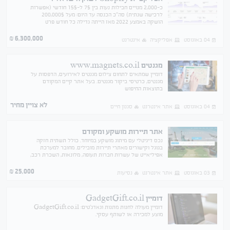
כ-2,000 מנויים חבילות נעות בין 7$ ל-15$ חודשי (אפשרות
לרכישה שנתית) סה"כ הכנסה עד היום: מעל 200,000$
הושקה באמצע 2022 מאז הייתה גדילה כל חודש פרט
לאוקטובר 2023 הכנסה חודשית: 60K שח הוצאה חודשית:
3K שח
6,300,000
₪
04 באוגוסט
אפליקציה
אינטרנט
מגנטים www.magnets.co.il
דומיין שמתאים לתחום צילום מגנטים לאירועים, הדפסות על
מגנטים, כרטיסי ביקור מגנטים. בעל אתר קיים המקודם
בתוצאות החיפוש
לא צויין מחיר
04 באוגוסט
אתר אינטרנט
סגנון חיים
אתר תיירות מושקע ומקודם
נכס דיגיטלי עם מיתוג מושקע במיוחד. כולל תשתית חזקה
בגוגל וקישורים מאתרי תיירות מובילים. מחובר למערכת
אפיליאייט של עשרות חברות תעופה, מלונאות, השכרת רכב,
אטרקציות וביטוח נסיעות ועוד. שווה במיוחד!
25,000
₪
03 באוגוסט
אתר אינטרנט
נסיעות
דומיין GadgetGift.co.il
דומיין מעולה לחנות מתנות וגאדג'טים: GadgetGift.co.il
מוצע למכירה או לשותף עסקי.