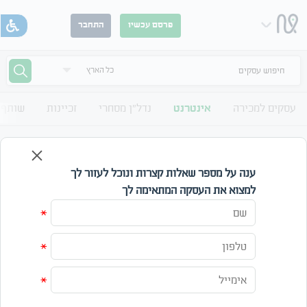
פרסם עכשיו
התחבר
חיפוש עסקים
עסקים למכירה
אינטרנט
נדל"ן מסחרי
זכיינות
שותף 
לוח אינטרנט - נכסים דיגיטליים למכירה
אינטרנט - כל סוגי הנכסים האינטרנטיים למכירה
ענה על מספר שאלות קצרות ונוכל לעזור לך
למצוא את העסקה המתאימה לך
קטגוריה
תחום
*
מחיר
*
עד
*
חפש
אפס חיפוש