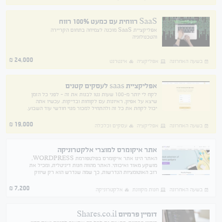
SaaS רווחית עם כמעט 100% רווח
אפליקציית SaaS מוכנה לצמיחה בתחום הקריירה
והטכנולוגיה
24,000
₪
בשעה האחרונה
אפליקציה
אינטרנט
אפליקציית saas לעסקים קטנים
לקח לי יותר מ-100 שעות נטו לבנות את זה - לפני כל הזמן
שיצא על אפיון, ראיונות עם לקוחות ובדיקות. עכשיו אתה
יכול לקחת את כל זה ולהתחיל למכור מנוי חודשי עוד השבוע.
פתוח להצעות רציניות החל מ -16,000 ש''ח
19,000
₪
בשעה האחרונה
אפליקציה
עסקים וכלכלה
אתר איקומרס למוצרי אלקטרוניקה
האתר הינו אתר איקומרס בפלטפורמת WORDPRESS,
מושקע מאוד ואיכותי. האתר מהווה חנות דיגיטלית, ומכיל את
רוב האוטומציות הנדרשות, כך שמה שנדרש הוא רק שיווק
האתר ללקוחות השונים. נמכר עקב חוסר זמן לתפעול החנות.
7,200
₪
בשעה האחרונה
חנות מקוונת
אלקטרוניקה
דומיין פרמיום Shares.co.il