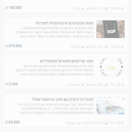
running a online business great potential for
income
180,000
₪
30 ביולי
אתר אינטרנט
עיצוב
חנות תכשיטים אינטרנטית למכירה
חנות תכשיטים אינטרנטית למכירה התכשיטים בהתאמה
אישית לחנות יש נכנסים דיגיטלים: אתר חדש!! דף אינסטגרם
14 אלף עוקבים , דף פייסבוק ,חנות ב"אטסי" דאטה- מאגר
לקוחות גדול! החנות עובדת קרוב ל 7 שנים :)
270,000
₪
30 ביולי
אתר אינטרנט
צרכנות
אתר פרימיום מתאים למתחילים
אתר מדויק שמתאים במיוחד למתחילים שרוצים להכנס
לתחום ולהרוויח -דירוגים אמיתיים וגבוהיים+ תמונות -תירגום
אוטומטי לצרפתית ולגרמנית -ספקים אמינים זולים -דומיין
איכותי ששולם לשנה מראש
2,450
₪
29 ביולי
אתר אינטרנט
סגנון חיים
למכירה דומיין עם ותק רב+אתר פעיל
למכירה אתר פעיל עם ותק רב+דומיין עם ותק רב. הביא לנו
הרבה מאוד פרנסה. ותק הדומיין : 11 שנים+9 חודשים רב
מילות החיפוש המקודמות שלנו בגוגל הן נמצאות בדף השני.
בהתאמות קלות יכול להתאים למגוון של עסקים
50,000
₪
29 ביולי
דומיינים למכירה
אינטרנט