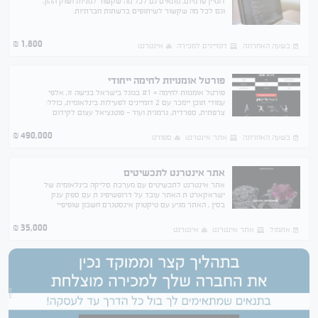
דומיין פרמיום, מתאים גם לכל מה שקשור למניות ושוק ההון,
וגם לכל מה שקשור לשיתופים ברשתות חברתיות.
1,800
₪
בשעה האחרונה
דומיינים למכירה
אינטרנט
פורטל אומנויות לחימה ייחודי
פורטל אומנוות לחימה = #1 בגוגל בישראל בנישה זו, אלפי
עמודי תוכן יימכר עם 2 דומיינים לפעילות בינלאומית, כולל:
צרפתית, ספרדית, גרמנית ועוד - פוטנציאל עצום לקידום
מורים בתחומי התנועה (לחימה/יוגה/כושר)
490,000
₪
בשעה האחרונה
אתר אינטרנט
ספורט
אתר אינטרנט לתכשיטים
אתר אינטרנט לתכשיטים עם מערכת סליקה בינלאומית של
ישראקארט ת האתר עובד על דרופשיפיג ת עם ספק ענק
בסין , האתר מגיע עם טיקטוק אינסטגרם חשבון שופיפיי
מסודר אימייל ודומיין
35,000
₪
אתמול
אתר אינטרנט
אינטרנט