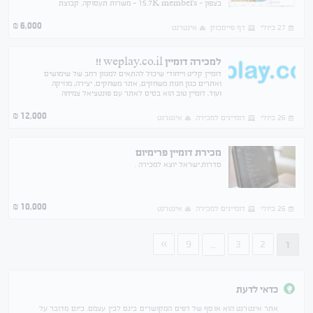
בצפון - 15.7K members - משרות תעסוקה. קבוצת
שיואמי ישראל - 20.4K members - מחיר שונה
6,000
₪
27 ביולי
דף פייסבוק
אינטרנט
למכירה דומיין weplay.co.il !!
דומיין קליט וייחודי שיכול להתאים למגוון רחב של שימושים
ואתרים כגון חנות משחקים, אתר משחקים, יצירה, מוזיקה
ועוד. דומיין טוב הוא בסיס לאתר עם פונטציאל צמיחה
והצלחה
12,000
₪
26 ביולי
דומיינים למכירה
אינטרנט
מכירת דומיין פרימיום
סדרות.ישראל יוצא למכירה .
10,000
₪
26 ביולי
דומיינים למכירה
אינטרנט
»
9
3
2
...
1
כדאי לדעת
אתר אינטרנט הוא אוסף של דפים המקושרים בינם לבין עצמם. כיום מדובר על