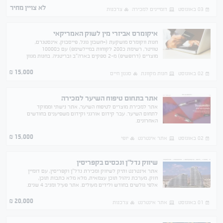
לא צויין מחיר
03 באוגוסט
דומיינים למכירה
צרכנות
איקומרס אביזרי מין לשוק האמריקאי
חנות ווקומרס מושקעת (+חשבון גוגל, פייסבוק, אינסטגרם,
טוויטר, רשימת כ200 לקוחות במיילשימפ) עם כ10000
מוצרים (דרופשיפ) מ-2 ספקים בארה"ב ובריטניה. בחנות מגוון
פיתוחים ואוטומציות לניהול וקידום קל יותר
15,000
₪
02 באוגוסט
חנות מקוונת
סגנון חיים
אתר בתחום טיפוח השיער למכירה
אתר למכירת מוצרים לטיפוח השיער, אתר נישתי וממוקד
לתחום השיער. עבר קידום אורגני וקידום משפיענים בחודשים
האחרונים.
15,000
₪
02 באוגוסט
אתר אינטרנט
יופי
שיווק נדל"ן ונכסים בקפריסין
אתר אינטרנט ותיק לשיווק ומכירת נדל"ן וקפריסין, עם דומיין
חזק, מערכת ניהול תוכן עצמאית, מלא מלא כתבות תוכן,
אלפי גולשים בחודש ולידים מעולים. אתר פעיל ומניב 4 שנים.
מודולים מתקדמים כולל סינונים באתר
20,000
₪
01 באוגוסט
אתר אינטרנט
צרכנות