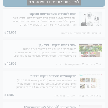
חנות למכירת מוצר בריאות מבוקש
אתר מכירות מעוצב, דומיין, כולל חיבור לסליקה אונליין, קשר
לספק בחו"ל, קמפיין פרסום בגוגל, הכנסה חודשית טובה, מעט
מאוד השקעה במלאי ושעות עבודה. פוטנציאל למוצרים
נוספים.
75,000
₪
אתמול
חנות מקוונת
בריאות
אתר לחנות ירקות - פרי עדן
בחנות המקוונת יש אפשרות לרכישות פירות וירקות
מהמובחרים ביותר בנוסף יש מגוון רחב של תמונות איכותיות
של פירות וירקות, אפשרות סליקת אשראי כמו כן ניתן לבצע
שינויים במידת הצורך בתמונות מוצרים וגרפיקה ועוד
10,500
₪
05 באוגוסט
חנות מקוונת
צרכנות
מרקטפלייס מוצרי תינוקות וילדים
מרקטפלייס מרובה ספקים (כ 30 נכון להיום 11.10.2023)
ואלפיי מוצרים (כ 1500). אתר מורכב וייחודי מסוגו בארץ.
תמיכה וחפיפה לאחר הרכישה. מגיע עם 2 קבוצות פייסבוק
פעילות מאוד ורלוונטיות סהכ 15000 חברים
8,000
₪
05 באוגוסט
אתר אינטרנט
צרכנות
אפליקציית Shopify לשוק הישראלי!