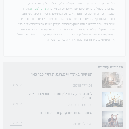
כלי שיווקי לקידום העסק הפיזי לעולם כולו, ובכלל - לקידום ולמודעות
למיזמים טכנולוגיים. יש כיום יזמי אינטרנט המציעים
אתרים למכירה
, וניתן
למצוא רשימה ארוכה של אתרי אינטרנט המוצעים למכירה מסיבות שונות.
המכנה המשותף הוא צורך. רכישת אתר אינטרנט עם מבקרים ייחודיים רבים
שווה כס. אתר לרכישה הוא השקעה חכמה בעסק. ישנם אתרים הפועלים כפי
שחנות פועלת, אלא שבאינטרנט. חנות אינטרנטית מציעה חוויית קנייה שונה
באמצעות המחשב או הטלפון החכם. התחזיות מצביעות על כך שהאינטרנט יחליף
את הקניונים. כאן תמצאו מגוון אתרי אינטרנט למכירה
מדריכים עסקיים
השקעה באתרי אינטרנט, העתיד כבר כאן
קרא עוד
26 יולי 2018
למה השקעה בנדל“ן מסחרי משתלמת פי 2
מנדל“ן...
קרא עוד
20 נובמבר 2019
איתור הזדמנויות עסקיות באינטרנט
קרא עוד
26 יולי 2018