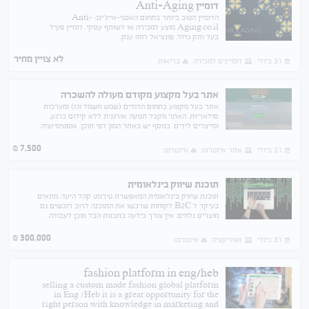
דומיין Anti-Aging
הדומיין הטוב ביותר בתחום האנטי-אייג'ינג: Anti-
Aging.co.il מוצע למכירה או לשותף עסקי. דומיין פעיל
בעל ותק גדול. פונציאל רווח ענק.
לא צויין מחיר
31 ביולי
דומיינים למכירה
בריאות
אתר בעל מקצוע מקודם מעולה להשכרה
אתר בעל מקצוע בתחום הדודים (שמש חשמל וגז) ומערכות
סולאריות. האתר מקבל תנועה אורגנית ללא קידום כרגע,
ומייצרים לידים. בנוסף יש באתר המון דפי תוכן. אופטימיזציה
לSEO, מגיע לעמוד ראשון בגוגל בהמון חיפושים.
7,500
₪
31 ביולי
אתר אינטרנט
אינטרנט
תוכנת שיווק בינלאומית
תוכנת שיווק בינלאומית המאפשרת טירגוט קהל היעד, מתאים
בעיקר ל B2C לקוחות שרכשו את התוכנה לרוב רוכשים גם
מוצרים נלווים. אין צורך בידעה בתכנות הכל מוכן לעבודה.
300,000
₪
31 ביולי
אפליקציה
אינטרנט
fashion platform in eng/heb
selling a custom made fashion global platform
in Eng /Heb it is a great opportunity for the
right person with knowledge in marketing and