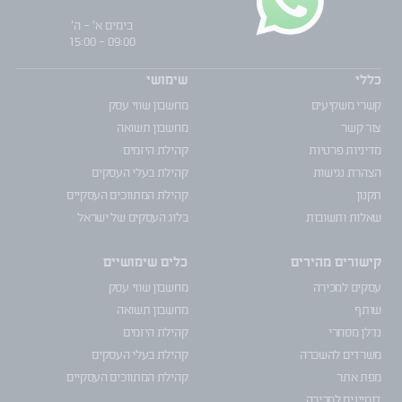
בימים א' - ה'
09:00 - 15:00
כללי
שימושי
קשרי משקיעים
מחשבון שווי עסק
צור קשר
מחשבון תשואה
מדיניות פרטיות
קהילת היזמים
הצהרת נגישות
קהילת בעלי העסקים
תקנון
קהילת המתווכים העסקיים
שאלות ותשובות
בלוג העסקים של ישראל
קישורים מהירים
כלים שימושיים
עסקים למכירה
מחשבון שווי עסק
שותף
מחשבון תשואה
נדלן מסחרי
קהילת היזמים
משרדים להשכרה
קהילת בעלי העסקים
מפת אתר
קהילת המתווכים העסקיים
דומיינים למכירה