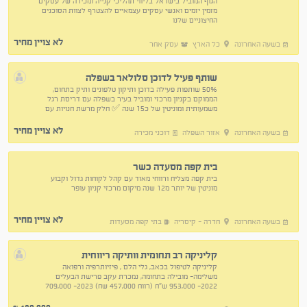
הגוף המוביל בישראל בליווי תהליכי קנייה ומכירה של עסקים
מזמין יזמים ואנשי עסקים עצמאיים להצטרף לצוות הסוכנים
החיצוניים שלנו
לא צויין מחיר
בשעה האחרונה
כל הארץ
עסק אחר
שותף פעיל לדוכן סלולאר בשפלה
50% שותפות פעילה בדוכן ותיקון טלפונים ותיק בתחום,
הממוקם בקניון מרכזי ומוביל בעיר בשפלה עם דריסת רגל
משמעותית ומוניטין של כ15 שנה ✅ חלק מרשת חנויות עם
אתר פעיל ✅ לקוחות קבועים וחדשים
לא צויין מחיר
בשעה האחרונה
אזור השפלה
דוכני מכירה
בית קפה מסעדה כשר
בית קפה מצליח ורווחי מאוד עם קהל לקוחות גדול וקבוע
מוניטין של יותר מ12 שנה מיקום מרכזי קניון עופר
לא צויין מחיר
בשעה האחרונה
חדרה - קיסריה
בתי קפה מסעדות
קליניקה רב תחומית וותיקה ריווחית
קליניקה לטיפול בכאב, גלי הלם , פיזיותרפיה ורפואה
משלימה- מובילה בתחומה, נמכרת עקב פרישת הבעלים
2022- 953,000 ש״ח (רווח 457,000 שח) 2023- 709,000
ש״ח (רווח 201,000 ש״ח) 2024- 638,000 ש״ח
(רווח212000)