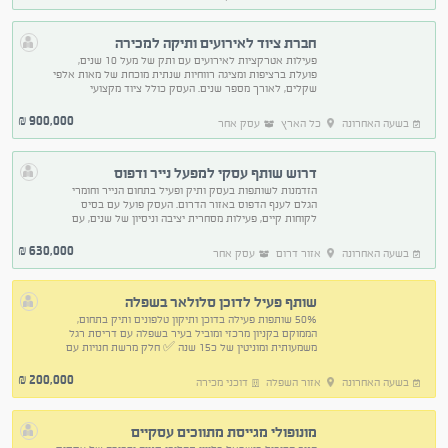
חברת ציוד לאירועים ותיקה למכירה
פעילות אטרקציות לאירועים עם ותק של מעל 10 שנים,
פועלת ברציפות ומציגה רווחיות שנתית מוכחת של מאות אלפי
שקלים, לאורך מספר שנים. העסק כולל ציוד מקצועי
ומתוחזק בהיקף משמעותי, תשתית תפעולית מלאה ומוניטין
900,000
₪
בשעה האחרונה
כל הארץ
עסק אחר
דרוש שותף עסקי למפעל נייר ודפוס
הזדמנות לשותפות בעסק ותיק ופעיל בתחום הנייר וחומרי
הגלם לענף הדפוס באזור הדרום. העסק פועל עם בסיס
לקוחות קיים, פעילות מסחרית יציבה וניסיון של שנים, עם
פוטנציאל ממשי להתרחבות ופיתוח פעילות נוספת
630,000
₪
בשעה האחרונה
אזור דרום
עסק אחר
שותף פעיל לדוכן סלולאר בשפלה
50% שותפות פעילה בדוכן ותיקון טלפונים ותיק בתחום,
הממוקם בקניון מרכזי ומוביל בעיר בשפלה עם דריסת רגל
משמעותית ומוניטין של כ15 שנה ✅ חלק מרשת חנויות עם
אתר פעיל ✅ לקוחות קבועים וחדשים
200,000
₪
בשעה האחרונה
אזור השפלה
דוכני מכירה
מונופולי מגייסת מתווכים עסקיים