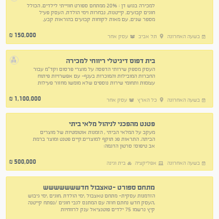
למכירה בגוש דן : 20% ממתחם ספורט חווייתי לילדים, הכולל
חוגים קבועים, קייטנות, נבחרות וימי הולדת. העסק פעיל
מספר שנים, עם מאות לקוחות קבועים בהוראות קבע,
מתקנים מתקדמים ומוניטין חזק בעיר. ותק : 4 שנים
150,000
₪
בשעה האחרונה
תל אביב
עסק אחר
בית דפוס דיגיטלי ריווחי למכירה
העסק מספק שירותי הדפסה על מוצרי פרסום וקד"מ עבור
החברות המובילות והמוכרות בענף- עם אפשרויות פיתוח
עצומות ותחומי שירות נוספים שלא מומשו מחזור פעילות
שנתי של כ1.3 מליון, בעלים פעיל בעיקר בנושאי ניהול
1,100,000
₪
בשעה האחרונה
כל הארץ
עסק אחר
פטנט מהפכני לניהול מלאי ביתי
מעקב על המלאי הביתי , הזמנות אוטומטיות של מוצרים
הביתה. התראות פג תוקף למוצרים.קיים פטנט ומוצר ברמת
אב טיפוס! סרטון הדגמה:
m/file/d/1QQiWPhr3JpISqEaGNxFQyCnW1bNhG_Vu/view?
usp=sh
500,000
₪
בשעה האחרונה
אפליקציה
בית וגינה
מתחם ספורט -טאצבול חדששששששש
הזדמנות עסקית- מתחם טאצבול ,ימי הולדת ,חוגים ,ימי גיבוש
,העסק חדש נחתם חוזה עם המתנס לגבי חוגים /נפתח קייטנה
קיץ נרשמו 75 ילדים פוטנציאל ענק לרווחיות