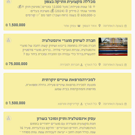
מכללה מקצועית וותיקה בצפון
⭐ 18 שנות פעילות | מעל 12,000 בוגרים | מוניטין חזק ⭐💰
מחזור שנתי: 2 מיליון ₪ (2024) 💰 משיכת בעלים:
כ-600,000 ₪ בשנה (רווח ושכר) לפני מס ✅ קורסים
בפיקוח משרד העבודה ולשכת רו"ח ושת"פ עם גופים
ממשלתיים
1,500,000
₪
בשעה האחרונה
אזור הצפון
עסק אחר
חברה לשיווק מוצרי אינסטלציה
חברה מובילה בתחומה בייבוא ושיווק קשת רחבה של מוצרי
אינסטלציה, צנרות ואביזרי פלדה , ברזים, מוצרי פלסטיק
לתעשייה,ברזל כלי עבודה וכו החברה נמכרת ביחד עם 7
משאיות , 4 מלגזות וכל הציוד הנלווה לתפעול העסק
75,000,000
₪
בשעה האחרונה
כל הארץ
חברות למכירה
למכירהמרפאת שיניים יוקרתית
מוצעת למכירה מרפאת שיניים פעילה, גדולה ומפוארת,
מהיפות והמתקדמות בבית שמש.
1,500,000
₪
בשעה האחרונה
כל הארץ
קליניקות ומרפא
עסק אינסטלציה ותיק ומוכר בשרון
חנות מקצועית ומצוידת עם מוצרים ייחודיים בתחום
האינסטלציה, דוודים ואביזרים – חלקם בבלעדיות. פעיל 16
שנה, כולל חנות רחוב + יציאה לעבודות שטח. צוות מסודר –