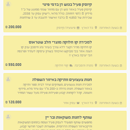
קיוסק פעיל בגוש דן בדמי פינוי
קיוסק פעיל באזור גוש דן עם מחזור שנתי ממוצע של כ־1
מיליון ₪ (לפי דוחות). כולל מלאי, רישיון עסק עד 2038,
שכירות של 4,850 ₪ בלבד ואישור להצבת עד 3 שולחנות
מחוץ לעסק.
200,000
₪
בשעה האחרונה
כל הארץ
פיצוציה/קיוסק
למכירה קו חלוקה מוצרי חלב שטראוס
קו חלוקה מהיר וקצר ללא צורך בעוזר נהג חיסכון ענק קו
הצגה אזור בכי מבוקש ואיכותי בשרון עיסקה לעתיד ופרנסה
הכי יציבה בארץ !!
550,000
₪
בשעה האחרונה
נתניה והסביבה
קווי חלוקה
חנות צעצועים וותיקה באיזור השפלה
למכירה חנות צעצועים, משחקים וציוד לבית ספר ותיקה
באזור השפלה. חנות גדולה כ-200 מ"ר עם ציוד מלא, מידוף
ותצוגה, קהל לקוחות קבוע ופעילות פעילה מעל עשור המחיר
לא כולל מלאי-תיערך ספירה בנפרד
120,000
₪
בשעה האחרונה
כל הארץ
עסק אחר
שותף לחנות משקאות ובר יין
מחפשים שותף תפעולי לעסק פעיל וצומח בתחום המשקאות
והייןבאיזור השפלה הדרומית. אפשרות לשכר חודשי קבוע,