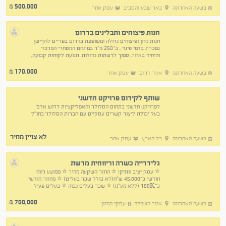
500,000
₪
בשעה האחרונה
באר שבע והסביב
עסק אחר
חנות פיצוחים ותבלינים בדרום
חנות מזון ופיצוחים גדולה ומשופצת בדרום בפריים לוקיישן
נמכרת בדמי פינוי , כ־250 מ"ר במתחם המסחרי המרכזי
והיחיד באזור, סמוך לרשתות גדולות. תנועת לקוחות קבועה,
חוזה טוב ופוטנציאל צמיחה משמעותי.
170,000
₪
בשעה האחרונה
אזור דרום
עסק אחר
שותף לקידום פרויקט חדשני
לפרויקט חדשני בתחום הסלולר והאפליקציות דרוש אדם
בעל יכולת ליצור קשרים עסקיים עם חברות הסלולר בחו"ל
לא צויין מחיר
בשעה האחרונה
כל הארץ
עסק אחר
גלידרייה כשרה וריווחית מרשת
⭐ עסק יציב וותיק! ⭐ החזר השקעה מהיר ⭐ ממוצע רווח
חודשי כ־45,000 ש"ח(לא כולל שכר בעלים) ⭐ מחזור חודשי
כ־180K (ללא מע"מ) ⭐ שכר בעלים גבוה ⭐ בעלים פעיל
בחצי משרה ⭐ כ-50 מקומות ישיבה
700,000
₪
בשעה האחרונה
אזור השפלה
עסקי המזון