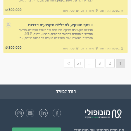
לצד אחזקה של 30% בעסק. חנות פעילה, בר יין, צוות קיים
ופוטנציאל צמיחה משמעותי.
300,000
₪
בשעה האחרונה
אזור דרום
עסק אחר
שותף משקיע למכללה מקצועית בדרום
מכללה מקצועית ותיקה, מפוקחת ע"י משרד העבודה, מציעה
מסלולים מגוונים בתחומי הכספים, הרכש, ניהול, NLP,
מזכירות רפואית ועוד. המכללה פועלת במתכונת יציבה, עם
צוות פעיל, לקוחות חוזרים ותכניות ממשלתיות
300,000
₪
בשעה האחרונה
אזור דרום
עסק אחר
»
61
3
2
...
1
חזרה למעלה
היו חלק
מהחזון של מונופולי