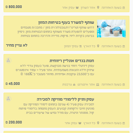
כולל עובד במשרה מלאה. מלאי יתומחר בנפרד
800,000
₪
בשעה האחרונה
אזור השרון
עסק אחר
שותף למשרד בענף בטיחות המזון
דרוש שותף וטרינר/ית,טכנולוג/ית מזון / מתכנ/ת מטבחים
ומפעלים להפעלת משרד משותף בתחום הבטיחות מזון. ניסיון
בביצוע בקרות ליווי, פיקוח, מדידה והדרכה בתחום בטיחות
מזון למסעדות ומפעלים אזור עבודה בכל הארץ
לא צויין מחיר
בשעה האחרונה
כל הארץ
עסקי המזון
חנות בגדים אונליין ריווחית
עסק דיגיטלי רווחי בנישה מבוקשת, פועל כעסק צדדי ללא
שיווק וללא הוצאות משמעותיות. אתר פעיל + עמוד אינסטגרם
עם כ־23,500 עוקבות אמיתיות. מחזור מצטבר כ־188K ₪
ב־3 שנים | רווחיות כ־50%.
45,000
₪
בשעה האחרונה
אתר אינטרנט
צרכנות
עסק ותיק ללימודי מוזיקה למכירה
למכירה עסק פעיל (4 שנים) בתחום לימודי המוזיקה עם
מוניטין חיובי ולקוחות קבועים. העסק מתמחה בלימודי פיתוח
קול, פסנתר וגיטרה, עם מודל גמיש של שיעורים בבית
התלמיד או בבית המורה.
200,000
₪
בשעה האחרונה
כל הארץ
עסק אחר