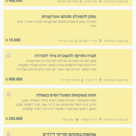
480,000
₪
בשעה האחרונה
אזור מרכז
קליניקות ומרפא
עסק להפעלת מתחם אטרקציות
למכירה עסק להפעלת מתחם אטרקציות לציבור החרדי. הולך
מאד!
15,000
₪
בשעה האחרונה
אזור ירושלים
דוכני מכירה
חברה וותיקה להשכרת ציוד למכירה
מגוון רחב של מוצרים, חבילות לימי הולדת ואטרקציות
לאירועים קהל הלקוחות פרטי ועסקי, לרבות משרדי ממשלה,
גופי ביטחון , עיריות ועוד. נמכר עם אתר חזק אורגנית שכירות
- 7,600 לא כולל מלאי כ800K
900,000
₪
בשעה האחרונה
כל הארץ
חברות למכירה
חנות משקאות ומפעל הפיס בשפלה
חנות משקאות + פעילות מפעל הפיס באזור השפלה. עסק
ותיק, יציב ורווחי עם מוניטין של כ־15 שנה, קהל לקוחות קבוע
ונאמן, רישיון עסק פעיל ותפעול רזה ויעיל. נמכר קומפלט
כולל ציוד מלא להפעלה מיידית.
250,000
₪
בשעה האחרונה
אזור השפלה
עסק אחר
שותפות במתחם חווייתי לילדים