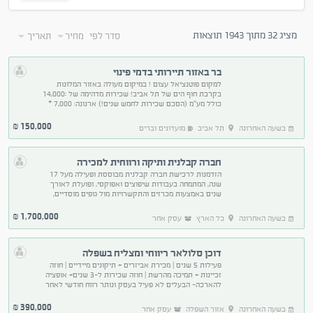
מציג 32 מתוך 1943 תוצאות
סדר לפי
מחיר
תאריך
בר באזור תיירותי בדמי פינוי
למקום פוטנציאל עצום ! במיקום מעולה באזור המלונות
בקרבת חוף הים של תל אביב! שכירות מדהימה של :14,000
כולל מע"מ (הסכם שכירות לחמש שנים!) ארנונה: 7,000 *
המחיר הנדרש הינו פחות ממחצית עלות ההקמה של המקום
150,000
₪
בשעה האחרונה
תל אביב
מועדונים וברים
חברה קבלנית ותיקה ורווחית למכירה
הזדמנות לרכישת חברה קבלנית מבוססת ופעילה מעל 17
שנה, המתמחה בעבודות שיפוצים ואפוקסי, ופועלת לאורך
שנים באמצעות מכרזים והתקשרויות מול גופים מוסדיים,
ארגונים ומסגרות ציבוריות מוניטין מצוין וניסיון מוכח
1,700,000
₪
בשעה האחרונה
כל הארץ
עסק אחר
דוכן סלולאר ריווחי ומצליח בשפלה
פעילות 5 שנים | מכירת אביזרים + תיקונים מיידיים | חוזה
זכיינות + תמיכה מהרשת | חוזה שכירות ל-3 שנים+ אופציה
להארכה- הבעלים לא פעיל בעסק ונותר רווח חודשי לאחר
שכר מנהל של עשרות אלפי שקלים !
390,000
₪
בשעה האחרונה
אזור השפלה
עסק אחר