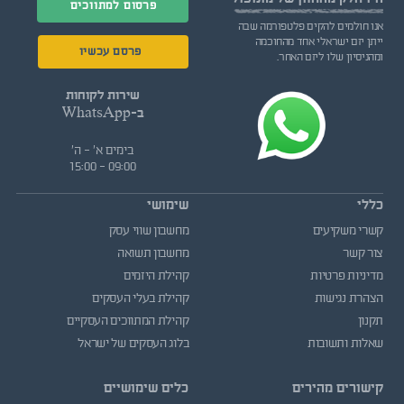
פרסום למתווכים
אנו חולמים להקים פלטפורמה שבה
ייתן יזם ישראלי אחד מהחוכמה
פרסם עכשיו
ומהניסיון שלו ליזם האחר.
שירות לקוחות
ב-WhatsApp
בימים א' - ה'
09:00 - 15:00
כללי
שימושי
קשרי משקיעים
מחשבון שווי עסק
צור קשר
מחשבון תשואה
מדיניות פרטיות
קהילת היזמים
הצהרת נגישות
קהילת בעלי העסקים
תקנון
קהילת המתווכים העסקיים
שאלות ותשובות
בלוג העסקים של ישראל
קישורים מהירים
כלים שימושיים