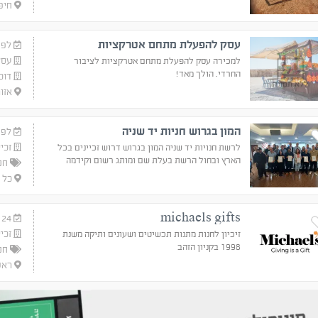
חיפ
עסק להפעלת מתחם אטרקציות
לפני 3 
עסק
למכירה עסק להפעלת מתחם אטרקציות לציבור
החרדי. הולך מאד!
דוכנ
ללא תמונה
אזור
המון בגרוש חניות יד שניה
לפני 4 
זכיי
לרשת חנויות יד שניה המון בגרוש דרוש זכיינים בכל
הארץ ובחול הרשת בעלת שם ומותג רשום וקידמה
חנו
טכנולוגית ממבילות היום בשוק בישראל אם אפשרת
כל 
לכמה מסלולים של זכיונות
michaels gifts
24 ביולי
זכיי
זיכיון לחנות מתנות תכשיטים ושעונים ותיקה משנת
1998 בקניון הזהב
חנו
ראשו