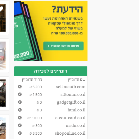
דומיינים למכירה
שם הדומיין
מחיר הדומיין
5,200
sell.nicurb.com
₪
1,500
sirtonim.co.il
₪
0
gadgetgift.co.il
₪
0
html.co.il
₪
99,000
credit-card.co.il
₪
300
msdn.co.il
₪
3,500
shoponline.co.il
₪