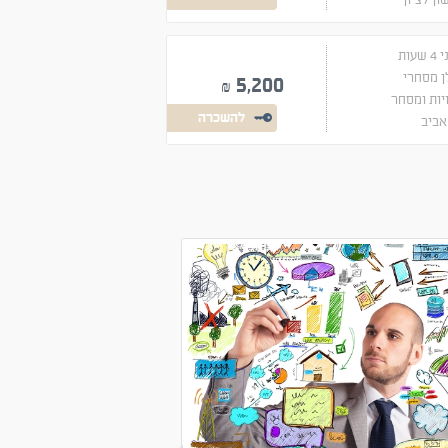
שעות
ן מסחרי
5,200
₪
יות ומסחר
להשכרה
ביב