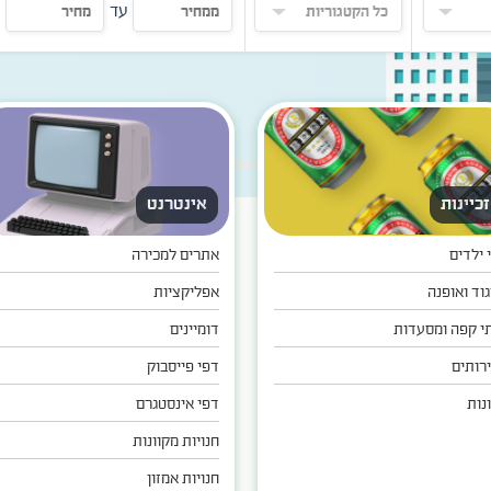
עד
זכיינות
אינטרנט
י ילדים
אתרים למכירה
גוד ואופנה
אפליקציות
י קפה ומסעדות
דומיינים
רותים
דפי פייסבוק
נות
דפי אינסטגרם
חנויות מקוונות
חנויות אמזון