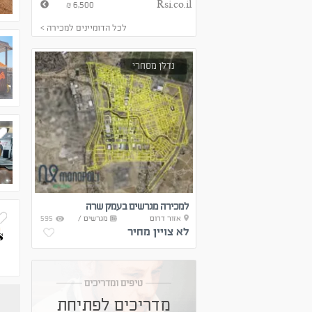
6,500
Rsi.co.il
₪
לכל הדומיינים למכירה >
נדלן מסחרי
למכירה מגרשים בעמק שרה
אזור דרום
מגרשים /
595
שטח ייחודי
לא צויין מחיר
טיפים ומדריכים
מדריכים לפתיחת