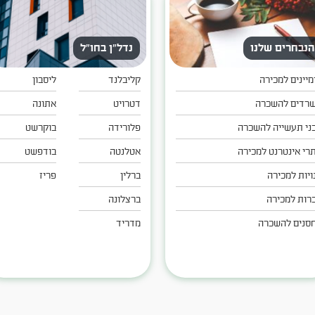
הנבחרים שלנו
נדל"ן בחו"ל
מיינים למכירה
קליבלנד
ליסבון
רדים להשכרה
דטרויט
אתונה
ני תעשייה להשכרה
פלורידה
בוקרשט
רי אינטרנט למכירה
אטלנטה
בודפשט
ויות למכירה
ברלין
פריז
רות למכירה
ברצלונה
סנים להשכרה
מדריד