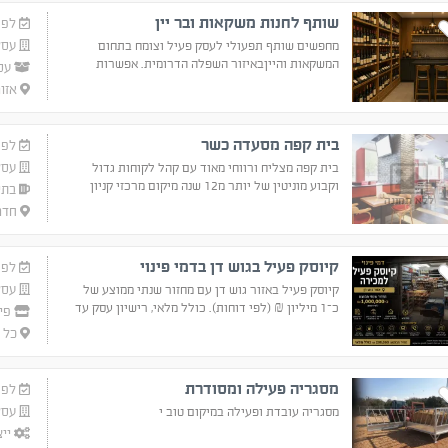
שותף לחנות משקאות ובר יין
לפנ
עסק
מחפשים שותף תפעולי לעסק פעיל וצומח בתחום
המשקאות והייןבאיזור השפלה הדרומית. אפשרות
עס
לשכר חודשי קבוע, לצד אחזקה של 30% בעסק. חנות
אזור
פעילה, בר יין, צוות קיים ופוטנציאל צמיחה משמעותי.
בית קפה מסעדה כשר
לפני 4 
עסק
בית קפה מצליח ורווחי מאוד עם קהל לקוחות גדול
וקבוע מוניטין של יותר מ12 שנה מיקום מרכזי קניון
בתי
ללא תמונה
עופר
חדרה
קיוסק פעיל בגוש דן בדמי פינוי
לפנ
עסק
קיוסק פעיל באזור גוש דן עם מחזור שנתי ממוצע של
כ־1 מיליון ₪ (לפי דוחות). כולל מלאי, רישיון עסק עד
פיצ
2038, שכירות של 4,850 ₪ בלבד ואישור להצבת עד
כל 
3 שולחנות מחוץ לעסק.
מסגריה פעילה ומסודרת
לפנ
עסק
מסגריה עובדת ופעילה במיקום טוב י
ייצ