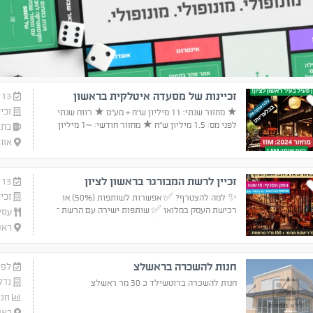
זכיינות של מסעדה איטלקית בראשון
13 ביולי
זכיי
★ מחזור שנתי: 11 מיליון ש"ח + מע"מ ★ רווח שנתי
לפני מס: 1.5 מיליון ש"ח ★ מחזור חודשי: ~1 מיליון
בתי
ש"ח (מתוכם ~200K משלוחים) ★ שטח: 200 מ"ר |
אזו
מטבח 100 מ"ר ★ 140 מקומות ישיבה ★ פתוחה
בשבת | לא כשרה
זכיין לרשת המבורגר בראשון לציון
13 ביוני
זכיי
✨ למה להצטרף? ✅ אפשרות לשותפות (50%) או
רכישת העסק במלואו ✅ שותפות ישירה עם הרשת –
עסקי
גב ניהולי ותפעולי חזק ✅ סניף גדול: 220 מ"ר שטח
ראשו
פנימי + 100 מ"ר מרפסת ✅ מחזור חודשי ממוצע:
כ-400,000 ש"ח – עלייה בקיץ
חנות להשכרה בראשלצ
לפני 4 
נדל
חנות להשכרה ברוטשילד כ 30 מר ראשלצ
חנו
ללא תמונה
ראשו