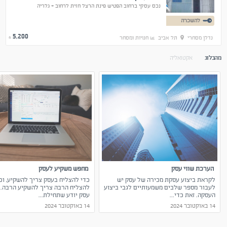
נכס עסקי ברחוב הפטיש פינת הרצל חזית לרחוב + גלריה
להשכרה
5,200
נדלן מסחרי
תל אביב
חנויות ומסחר
₪
מהבלוג
אקטואליה
הערכת שווי עסק
מחפש משקיע לעסק
לקראת ביצוע עסקת מכירה של עסק יש
כדי להצליח בעסק צריך להשקיע, וכ
לעבור מספר שלבים משמעותיים לגבי ביצוע
להצליח הרבה צריך להשקיע הרבה. 
העסקה. זאת כדי...
עסק יודע שתחילת...
14 באוקטובר 2024
14 באוקטובר 2024