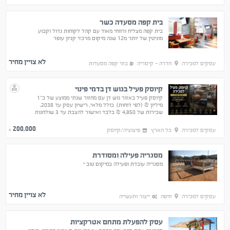
בית קפה מסעדה כשר
בית קפה מצליח ורווחי מאוד עם קהל לקוחות גדול וקבוע
מוניטין של יותר מ12 שנה מיקום מרכזי קניון עופר
לא צויין מחיר
עסקים למכירה
חדרה - קיסריה
בתי קפה מסעדות
קיוסק פעיל בגוש דן בדמי פינוי
קיוסק פעיל באזור גוש דן עם מחזור שנתי ממוצע של כ־1
מיליון ₪ (לפי דוחות). כולל מלאי, רישיון עסק עד 2038,
שכירות של 4,850 ₪ בלבד ואישור להצבת עד 3 שולחנות
מחוץ לעסק.
200,000
עסקים למכירה
כל הארץ
פיצוציה/קיוסק
₪
מסגריה פעילה ומסודרת
מסגריה עובדת ופעילה במיקום טוב י
לא צויין מחיר
עסקים למכירה
חיפה
ייצור ותעשייה
עסק להפעלת מתחם אטרקציות