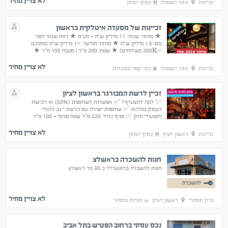
לא צויין מחיר
זכיינות
אזור השפלה
עסקי המזון
זכיינות של מסעדה איטלקית בראשון
★ מחזור שנתי: 11 מיליון ש"ח + מע"מ ★ רווח שנתי לפני
מס: 1.5 מיליון ש"ח ★ מחזור חודשי: ~1 מיליון ש"ח (מתוכם
~200K משלוחים) ★ שטח: 200 מ"ר | מטבח 100 מ"ר ★
140 מקומות ישיבה ★ פתוחה בשבת | לא כשרה
לא צויין מחיר
זכיינות
אזור השפלה
בתי קפה מסעדות
זכיין לרשת המבורגר בראשון לציון
✨ למה להצטרף? ✅ אפשרות לשותפות (50%) או רכישת
העסק במלואו ✅ שותפות ישירה עם הרשת – גב ניהולי
ותפעולי חזק ✅ סניף גדול: 220 מ"ר שטח פנימי + 100 מ"ר
מרפסת ✅ מחזור חודשי ממוצע: כ-400,000 ש"ח – עלייה
בקיץ
לא צויין מחיר
זכיינות
ראשון לציון
עסקי המזון
חנות להשכרה בראשלצ
חנות להשכרה ברוטשילד כ 30 מר ראשלצ
להשכרה
לא צויין מחיר
נדלן מסחרי
ראשון לציון
חנויות ומסחר
נכס עסקי ברחוב הפטיש בתל אביב