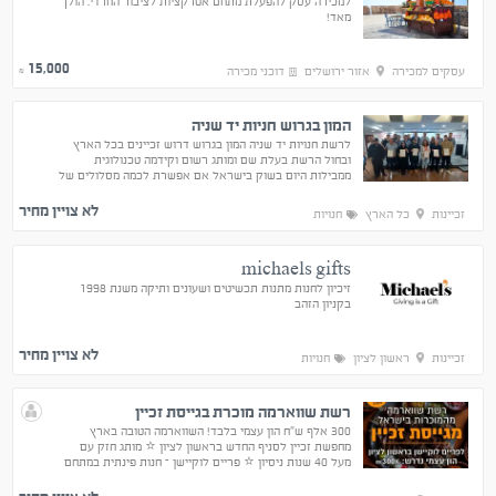
למכירה עסק להפעלת מתחם אטרקציות לציבור החרדי. הולך
מאד!
15,000
עסקים למכירה
אזור ירושלים
דוכני מכירה
₪
המון בגרוש חניות יד שניה
לרשת חנויות יד שניה המון בגרוש דרוש זכיינים בכל הארץ
ובחול הרשת בעלת שם ומותג רשום וקידמה טכנולוגית
ממבילות היום בשוק בישראל אם אפשרת לכמה מסלולים של
זכיונות
לא צויין מחיר
זכיינות
כל הארץ
חנויות
michaels gifts
זיכיון לחנות מתנות תכשיטים ושעונים ותיקה משנת 1998
בקניון הזהב
לא צויין מחיר
זכיינות
ראשון לציון
חנויות
רשת שווארמה מוכרת בגייסת זכיין
300 אלף ש"ח הון עצמי בלבד! השווארמה הטובה בארץ
מחפשת זכיין לסניף החדש בראשון לציון ⭐ מותג חזק עם
מעל 40 שנות ניסיון ⭐ פריים לוקיישן – חנות פינתית במתחם
מהחזקים באזור ⭐ כולל מענק הקמה גבוה במיוחד